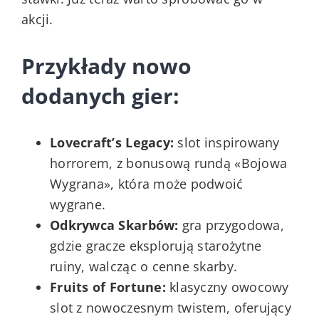
akcji.
Przykłady nowo
dodanych gier:
Lovecraft’s Legacy:
slot inspirowany
horrorem, z bonusową rundą «Bojowa
Wygrana», która może podwoić
wygrane.
Odkrywca Skarbów:
gra przygodowa,
gdzie gracze eksplorują starożytne
ruiny, walcząc o cenne skarby.
Fruits of Fortune:
klasyczny owocowy
slot z nowoczesnym twistem, oferujący