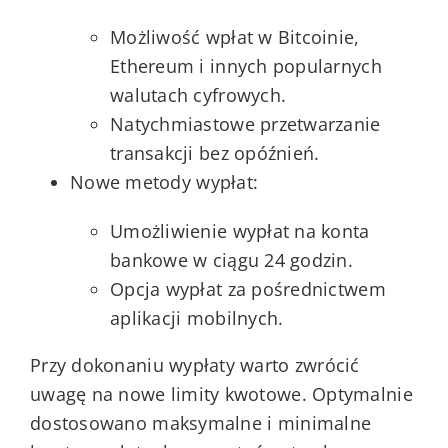
Możliwość wpłat w Bitcoinie,
Ethereum i innych popularnych
walutach cyfrowych.
Natychmiastowe przetwarzanie
transakcji bez opóźnień.
Nowe metody wypłat:
Umożliwienie wypłat na konta
bankowe w ciągu 24 godzin.
Opcja wypłat za pośrednictwem
aplikacji mobilnych.
Przy dokonaniu wypłaty warto zwrócić
uwagę na nowe limity kwotowe. Optymalnie
dostosowano maksymalne i minimalne