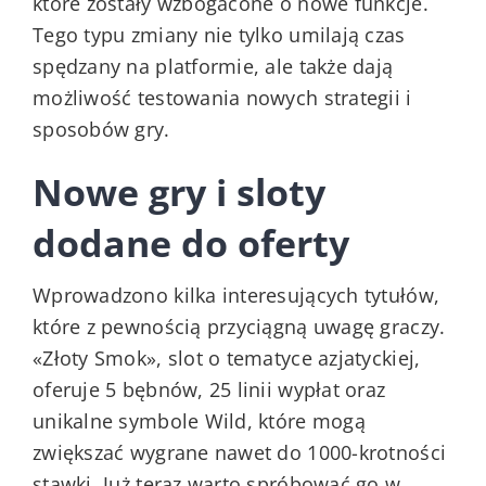
które zostały wzbogacone o nowe funkcje.
Tego typu zmiany nie tylko umilają czas
spędzany na platformie, ale także dają
możliwość testowania nowych strategii i
sposobów gry.
Nowe gry i sloty
dodane do oferty
Wprowadzono kilka interesujących tytułów,
które z pewnością przyciągną uwagę graczy.
«Złoty Smok», slot o tematyce azjatyckiej,
oferuje 5 bębnów, 25 linii wypłat oraz
unikalne symbole Wild, które mogą
zwiększać wygrane nawet do 1000-krotności
stawki. Już teraz warto spróbować go w